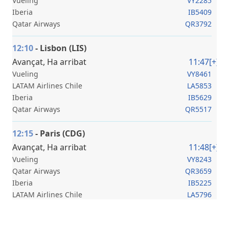
Vueling
VY2285
Iberia
IB5409
Qatar Airways
QR3792
12:10
- Lisbon (LIS)
Avançat, Ha arribat
11:47
[+]
Vueling
VY8461
LATAM Airlines Chile
LA5853
Iberia
IB5629
Qatar Airways
QR5517
12:15
- Paris (CDG)
Avançat, Ha arribat
11:48
[+]
Vueling
VY8243
Qatar Airways
QR3659
Iberia
IB5225
LATAM Airlines Chile
LA5796
12:20
- London (LHR)