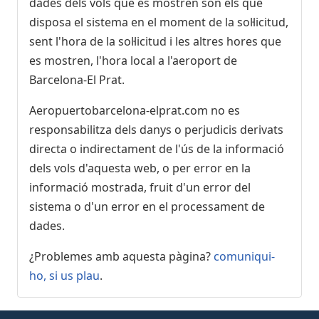
dades dels vols que es mostren són els que
Retardat, En vol
13:16
[+]
Finnair
AY5392
disposa el sistema en el moment de la sol·licitud,
sent l'hora de la sol·licitud i les altres hores que
12:40
- Boston (BOS)
es mostren, l'hora local a l'aeroport de
Retardat, En vol
13:16
[+]
Barcelona-El Prat.
Iberia
IB2626
Aeropuertobarcelona-elprat.com no es
12:40
- Munich (MUC)
responsabilitza dels danys o perjudicis derivats
Cancel·lat
12:40
[+]
directa o indirectament de l'ús de la informació
Lufthansa
LH1812
dels vols d'aquesta web, o per error en la
Air China
CA6067
informació mostrada, fruit d'un error del
Singapore Airlines
SQ2240
sistema o d'un error en el processament de
All Nippon Airways
NH6077
dades.
Air Canada
AC9581
Etihad Airways
EY4178
¿Problemes amb aquesta pàgina?
comuniqui-
Aegean Airlines
A31480
United Airlines
ho, si us plau
.
UA9295
Avianca
AV6525