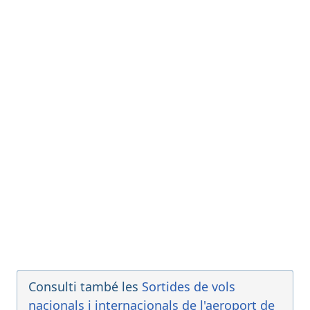
Avançat, Ha arribat
12:01
[+]
British Airways
BA476
Japan Airlines
JL7765
Iberia
IB3653
American Airlines
AA6759
12:30
- Mexico City (MEX)
Ha arribat
[+]
Aeroméxico
AM37
12:30
- London (LCY)
Avançat, Ha arribat
12:08
[+]
BA Cityflyer
CJ8759
British Airways
BA8759
Iberia
IB3778
12:30
- Amsterdam (AMS)
Consulti també les
Sortides de vols
Retardat, Ha arribat
12:42
[+]
nacionals i internacionals de l'aeroport de
KLM
KL1513