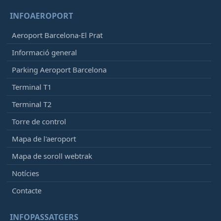
12:40
- Boston (BOS)
INFOAEROPORT
Retardat, En vol
13:16
[+]
Qatar Airways
QR5370
Aeroport Barcelona-El Prat
12:45
- Casablanca (CMN)
Informació general
Retardat, En vol
13:00
[+]
Parking Aeroport Barcelona
Royal Air Maroc
AT964
Terminal T1
Air Senegal
HC5001
Iberia
IB7648
Terminal T2
Torre de control
12:45
-
Madrid (MAD)
Retardat, En vol
12:56
[+]
Mapa de l'aeroport
Iberia
IB411
Mapa de soroll webtrak
Qatar Airways
QR5095
Cathay Pacific
CX1839
Notícies
American Airlines
AA8613
Contacte
Vueling
VY5031
British Airways
BA7130
INFOPASSATGERS
Avianca
AV6089