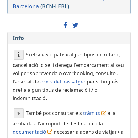
Garuda
GA9022
Barcelona
(BCN-LEBL).
China Airlines
CI8593
Kenya Airways
KQ1673
Delta Airlines
DL9186
Info
12:30
- Basel, Switzerland/Mulhouse (BSL)
Avançat, Ha arribat
12:08
[+]
Si el seu vol pateix algun tipus de retard,
Vueling
VY6261
LATAM Airlines Chile
LA5800
cancel·lació, o se li denega l'embarcament al seu
Iberia
IB5535
vol per sobrevenda o overbooking, consulteu
Qatar Airways
QR4693
l'apartat de
drets del passatger
per si tingués
dret a algun tipus de reclamació i / o
12:30
- London (LGW)
indemnització.
Avançat, Ha arribat
12:12
[+]
Vueling
VY7831
També pot consultar els
tràmits
a la
Iberia
IB5613
British Airways
BA8087
arribada a l'aeroport de destinació o la
documentació
necessària abans de viatjar< a
12:35
- Napoli (NAP)