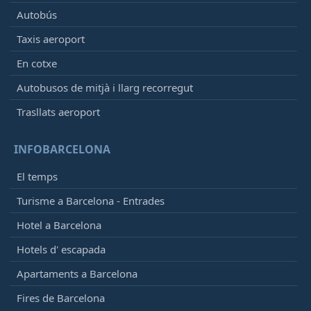
Autobús
13:00
- Frankfurt/Main (FRA)
En vol
[+]
Taxis aeroport
Lufthansa
LH1128
En cotxe
United Airlines
UA8719
Autobusos de mitjà i llarg recorregut
13:05
- Manchester (MAN)
Trasllats aeroport
En vol
[+]
Vueling
VY8749
INFOBARCELONA
LATAM Airlines Chile
LA5865
Iberia
IB5667
El temps
British Airways
BA8101
Turisme a Barcelona - Entrades
13:15
- Chicago (ORD)
Hotel a Barcelona
Retardat, En vol
16:06
[+]
Hotels d' escapada
United Airlines
UA769
Air Canada
AC4791
Apartaments a Barcelona
Lufthansa
LH8859
Fires de Barcelona