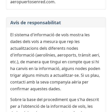
aeropuertosenred.com.
Retardat, En vol
12:48
[+]
Vueling
VY6501
Iberia
IB5555
Avís de responsabilitat
Qatar Airways
QR3730
LATAM Airlines Chile
LA5870
El sistema d'informació de vols mostra les
12:35
- Brussels (BRU)
dades dels vols a mesura que rep les
Avançat, Ha arribat
12:23
[+]
actualitzacions dels diferents nodes
Vueling
VY8981
d'informació (aerolínies, aeroports, trànsit aeri,
Qatar Airways
QR4710
etc.), de manera que tingui en compte que si hi
LATAM Airlines Chile
LA5794
ha canvis en la informació, alguns nodes poden
Iberia
IB5287
trigar alguns minuts a actualitzar-se. Si us plau,
12:40
contacti amb la seva companyia aèria per
- Boston (BOS)
Retardat, En vol
confirmar aquestes dades.
13:16
[+]
American Airlines
AA8792
Sobre la base del procediment que s'ha descrit
per a l'obtenció de la informació de vols, les
12:40
- Boston (BOS)