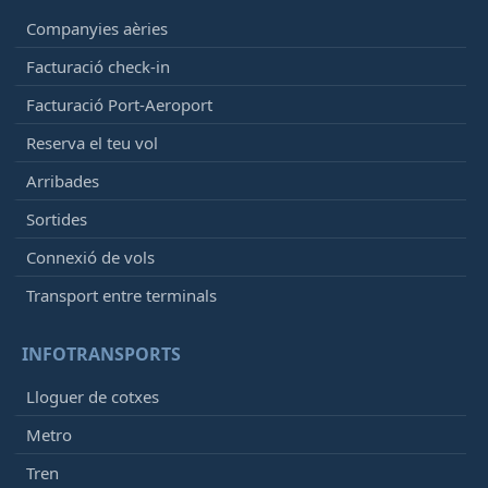
KLM
KL6035
Companyies aèries
Facturació check-in
12:50
- Munich (MUC)
En vol
[+]
Facturació Port-Aeroport
Vueling
VY1813
Reserva el teu vol
Qatar Airways
QR3668
Iberia
IB5021
Arribades
Sortides
12:50
- Catania (CTA)
Connexió de vols
Cancel·lat
15:15
[+]
Vueling
VY6531
Transport entre terminals
LATAM Airlines Chile
LA5804
Qatar Airways
QR3550
INFOTRANSPORTS
Iberia
IB5956
Lloguer de cotxes
12:55
- Edinburgh (EDI)
Metro
En vol
[+]
Vueling
VY7847
Tren