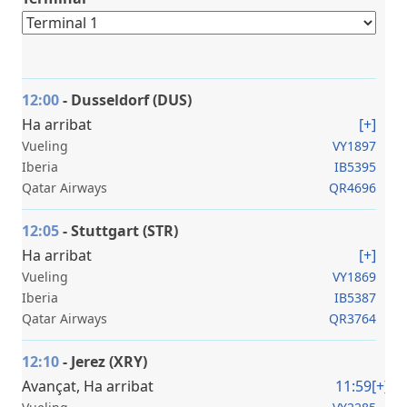
12:00
- Dusseldorf (DUS)
Ha arribat
[+]
Vueling
VY1897
Iberia
IB5395
Qatar Airways
QR4696
12:05
- Stuttgart (STR)
Ha arribat
[+]
Vueling
VY1869
Iberia
IB5387
Qatar Airways
QR3764
12:10
- Jerez (XRY)
Avançat, Ha arribat
11:59
[+]