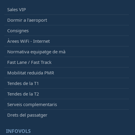
Sales VIP
12:45
- Ibiza (IBZ)
Retardat, Programat
13:51
[+]
Dormir a l'aeroport
Vueling
VY3507
Consignes
Iberia
IB5093
Qatar Airways
QR3686
Àrees WiFi - Internet
Normativa equipatge de mà
12:45
- Amsterdam (AMS)
Fast Lane / Fast Track
Avançat, Ha arribat
12:28
[+]
Vueling
VY8301
Mobilitat reduïda PMR
Qatar Airways
QR4702
Tendes de la T1
Iberia
IB5235
Tendes de la T2
12:50
- Atlanta (ATL)
Serveis complementaris
Retardat, En vol
14:41
[+]
Delta Airlines
DL194
Drets del passatger
Aeroméxico
AM3965
Virgin Atlantic
VS3926
INFOVOLS
Air France
AF3601